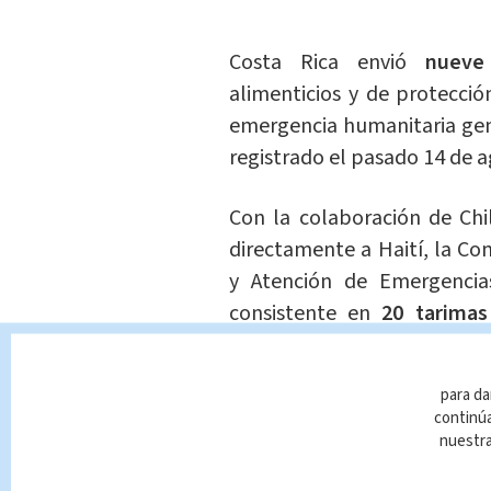
Costa Rica envió
nueve
alimenticios y de protecció
emergencia humanitaria gen
registrado el pasado 14 de a
Con la colaboración de Chi
directamente a Haití, la Co
y Atención de Emergencias
consistente en
20 tarimas
perecederos, una tonelad
protección.
para da
continúa
La asistencia partió del a
nuestr
y
será entregada a las autor