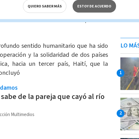
QUIERO SABER MÁS
ESTOY DE ACUERDO
exander Solís,
mostró su satisfacción al
 Haití en momentos de crisis por este
LO MÁ
rofundo sentido humanitario que ha sido
operación y la solidaridad de dos países
ca, hacia un tercer país, Haití, que la
oncluyó
ndamos
 sabe de la pareja que cayó al río
cción Multimedios