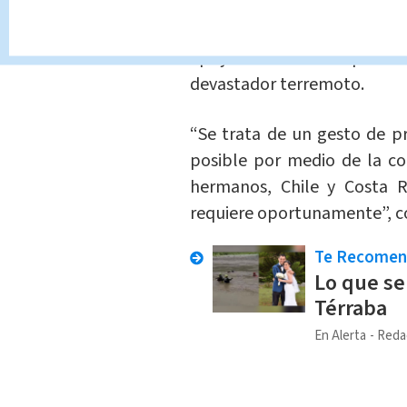
El
presidente de la CNE, Al
apoyar al hermano país de
devastador terremoto.
“Se trata de un gesto de p
posible por medio de la co
hermanos, Chile y Costa Ri
requiere oportunamente”, c
Te Recome
Lo que se
Térraba
En Alerta
Reda