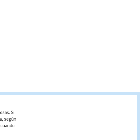
osas. Si
ía, según
r cuando