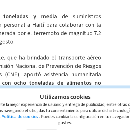
 toneladas y media
de suministros
n personal a Haití para colaborar con la
erada por el terremoto de magnitud 7.2
gosto.
le, que ha brindado el transporte aéreo
misión Nacional de Prevención de Riesgos
 (CNE), aportó asistencia humanitaria
 con ocho toneladas de alimentos no
a de agua y una tonelada de equipo de
Utilizamos cookies
rte la mejor experiencia de usuario y entrega de publicidad, entre otras c
s navegando el sitio, das tu consentimiento para utilizar dicha tecnolog
eropuerto Juan Santamaría este miércoles
a
Política de cookies
. Puedes cambiar la configuración en tu navegado
gustes.
idades haitianas.