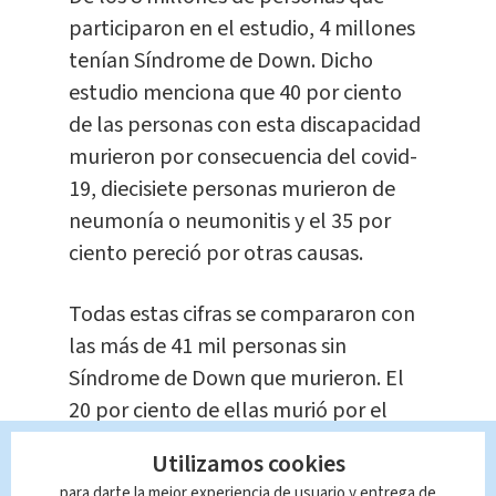
participaron en el estudio, 4 millones
tenían Síndrome de Down. Dicho
estudio menciona que 40 por ciento
de las personas con esta discapacidad
murieron por consecuencia del covid-
19, diecisiete personas murieron de
neumonía o neumonitis y el 35 por
ciento pereció por otras causas.
Todas estas cifras se compararon con
las más de 41 mil personas sin
Síndrome de Down que murieron. El
20 por ciento de ellas murió por el
coronavirus, mientras que el 14 por
Utilizamos cookies
ciento por neumonía o neumonitis y el
para darte la mejor experiencia de usuario y entrega de