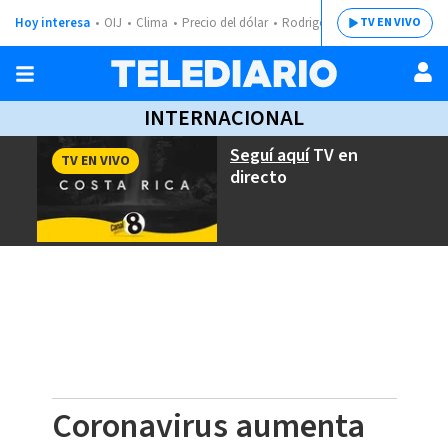
Hoy interesa
OIJ
Clima
Precio del dólar
Rodrigo Chaves
TV EN VIVO
INTERNACIONAL
Seguí aquí
TV en
TV EN VIVO
directo
Coronavirus aumenta