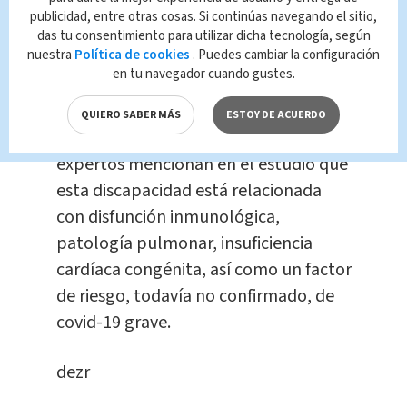
65 por ciento por otras causas.
publicidad, entre otras cosas. Si continúas navegando el sitio,
das tu consentimiento para utilizar dicha tecnología, según
nuestra
Política de cookies
. Puedes cambiar la configuración
Aunque en Estados Unidos o Reino
en tu navegador cuando gustes.
Unido el Síndrome de Down no está
incluido como una condición de mayor
QUIERO SABER MÁS
ESTOY DE ACUERDO
riesgo ante el coronavirus, los
expertos mencionan en el estudio que
esta discapacidad está relacionada
con disfunción inmunológica,
patología pulmonar, insuficiencia
cardíaca congénita, así como un factor
de riesgo, todavía no confirmado, de
covid-19 grave.
dezr