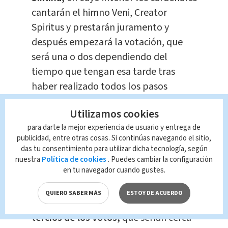
cantarán el himno Veni, Creator
Spiritus y prestarán juramento y
después empezará la votación, que
será una o dos dependiendo del
tiempo que tengan esa tarde tras
haber realizado todos los pasos
protocolarios.
Utilizamos cookies
para darte la mejor experiencia de usuario y entrega de
En el resto de
jornadas
habrá dos
publicidad, entre otras cosas. Si continúas navegando el sitio,
votaciones por la mañana y dos
das tu consentimiento para utilizar dicha tecnología, según
votaciones por la tarde. Las papeletas
nuestra
Política de cookies
. Puedes cambiar la configuración
en tu navegador cuando gustes.
solo se quemarán después de dos
escrutinios en caso de que sean
QUIERO SABER MÁS
ESTOY DE ACUERDO
negativos y
no se consigan los dos
tercios de los votos,
que serían cerca