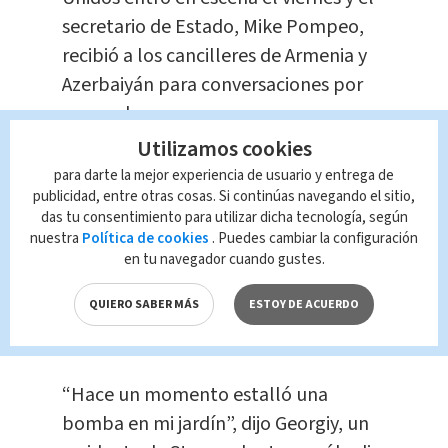
secretario de Estado, Mike Pompeo,
recibió a los cancilleres de Armenia y
Azerbaiyán para conversaciones por
separado.
Utilizamos cookies
“Ambos deben implementar un alto el
para darte la mejor experiencia de usuario y entrega de
fuego y volver a negociaciones
publicidad, entre otras cosas. Si continúas navegando el sitio,
das tu consentimiento para utilizar dicha tecnología, según
sustanciales”, señaló Pompeo en un
nuestra
Política de cookies
. Puedes cambiar la configuración
tuit tras las reuniones.
en tu navegador cuando gustes.
QUIERO SABER MÁS
ESTOY DE ACUERDO
Esas palabras resultaron vanas en el
terreno.
“Hace un momento estalló una
bomba en mi jardín”, dijo Georgiy, un