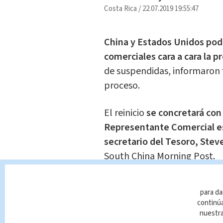
Costa Rica
/
22.07.2019 19:55:47
China y Estados Unidos pod
comerciales cara a cara la
de suspendidas, informaron f
proceso.
El reinicio
se concretará con 
Representante Comercial es
secretario del Tesoro, Ste
South China Morning Post.
El pasado viernes
ambos fun
para da
su segunda conversación tel
continúa
chino Liu He
, luego de la p
nuestr