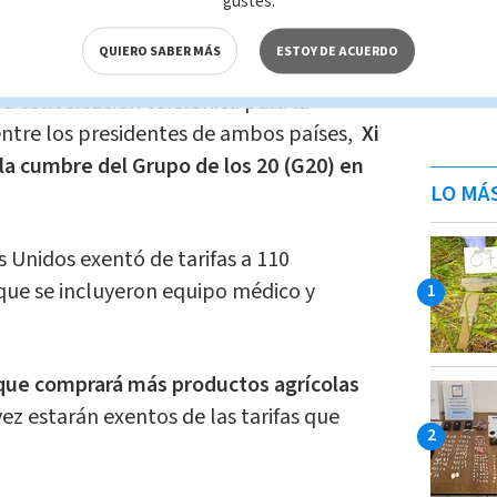
gustes.
pero sin que se hayan reabierto de manera
QUIERO SABER MÁS
ESTOY DE ACUERDO
ra conversación telefónica para la
ntre los presidentes de ambos países,
Xi
la cumbre del Grupo de los 20 (G20) en
LO MÁ
 Unidos exentó de tarifas a 110
 que se incluyeron equipo médico y
 que comprará más productos agrícolas
vez estarán exentos de las tarifas que