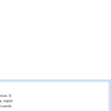
osas. Si
ía, según
r cuando