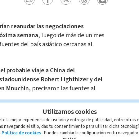
rían reanudar las negociaciones
 próxima semana,
luego de más de un mes
uentes del país asiático cercanas al
el probable viaje a China del
tadounidense Robert Lighthizer y del
ven Mnuchin,
precisaron las fuentes al
Utilizamos cookies
cionarios estadounidenses sostuvieron
rte la mejor experiencia de usuario y entrega de publicidad, entre otras c
efónica con el viceprimer ministro
s navegando el sitio, das tu consentimiento para utilizar dicha tecnolog
rimera por el mismo procedimiento del
a
Política de cookies
. Puedes cambiar la configuración en tu navegado