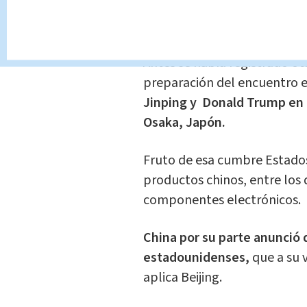
nueve de este mismo julio, 
formal las negociaciones.
Antes se había registrado ot
preparación del encuentro e
Jinping y Donald Trump en 
Osaka, Japón.
Fruto de esa cumbre Estados
productos chinos, entre los
componentes electrónicos.
China por su parte anunció
estadounidenses,
que a su 
aplica Beijing.