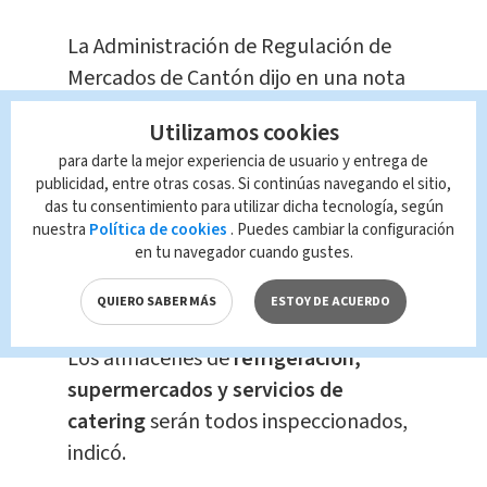
La Administración de Regulación de
Mercados de Cantón dijo en una nota
el domingo que los alimentos clave
Utilizamos cookies
como carnes de cerdo, vaca, cordero,
para darte la mejor experiencia de usuario y entrega de
pollos y pescados, ya sean congelados
publicidad, entre otras cosas. Si continúas navegando el sitio,
o frescos, deberían ser sometidos a
das tu consentimiento para utilizar dicha tecnología, según
nuestra
Política de cookies
. Puedes cambiar la configuración
exámenes de ácido nucléico,
en tu navegador cuando gustes.
especialmente en el caso de los
alimentos congelados importados.
QUIERO SABER MÁS
ESTOY DE ACUERDO
Los almacenes de
refrigeración,
supermercados y servicios de
catering
serán todos inspeccionados,
indicó.