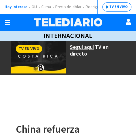
Hoy interesa
OIJ
Clima
Precio del dólar
Rodrigo Chaves
TV EN VIVO
INTERNACIONAL
Seguí aquí
TV en
TV EN VIVO
directo
China refuerza