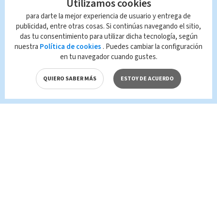
Utilizamos cookies
cog
para darte la mejor experiencia de usuario y entrega de
publicidad, entre otras cosas. Si continúas navegando el sitio,
das tu consentimiento para utilizar dicha tecnología, según
Queda prohibida la reproducción total o
nuestra
Política de cookies
. Puedes cambiar la configuración
parcial del contenido de esta página, mismo
en tu navegador cuando gustes.
que es propiedad de TELEDIARIO; su
reproducción no autorizada constituye una
QUIERO SABER MÁS
ESTOY DE ACUERDO
infracción y un delito de conformidad con las
leyes aplicables.