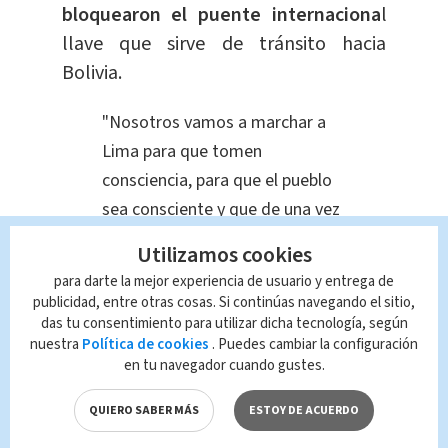
bloquearon el puente internaciona
l
llave que sirve de tránsito hacia
Bolivia.
"Nosotros vamos a marchar a
Lima para que tomen
consciencia, para que el pueblo
sea consciente y que de una vez
por todas podamos sacudirnos
Utilizamos cookies
de esta captura del poder
para darte la mejor experiencia de usuario y entrega de
económico del Estado, de este
publicidad, entre otras cosas. Si continúas navegando el sitio,
pequeño grupo que no nos
das tu consentimiento para utilizar dicha tecnología, según
nuestra
Política de cookies
. Puedes cambiar la configuración
representa, nosotros no
en tu navegador cuando gustes.
reconocemos a la presidenta
Dina ni al Congreso”, Richard
QUIERO SABER MÁS
ESTOY DE ACUERDO
Acero de 52 años, poblador de