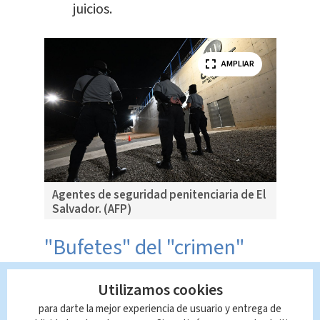
juicios.
AMPLIAR
Agentes de seguridad penitenciaria de El
Salvador. (AFP)
"Bufetes" del "crimen"
Utilizamos cookies
Hace una semana,
un grupo
de juristas
internacionales denunció ante la
para darte la mejor experiencia de usuario y entrega de