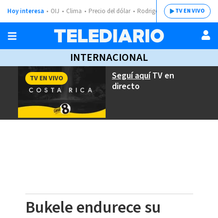
Hoy interesa
OIJ
Clima
Precio del dólar
Rodrigo Chaves
TV EN VIVO
INTERNACIONAL
Seguí aquí
TV en
TV EN VIVO
directo
Bukele endurece su