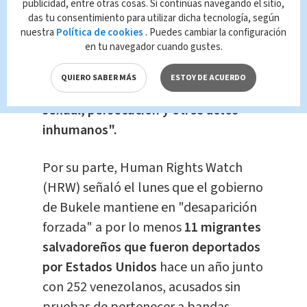
publicidad, entre otras cosas. Si continúas navegando el sitio,
Comisión Interamericana de Derechos
das tu consentimiento para utilizar dicha tecnología, según
Humanos (CIDH) que los "crímenes de
nuestra
Política de cookies
. Puedes cambiar la configuración
en tu navegador cuando gustes.
lesa humanidad" del gobierno
abarcan
"tortura, asesinatos,
QUIERO SABER MÁS
ESTOY DE ACUERDO
desapariciones forzadas, violencia
sexual, persecución y otros actos
inhumanos".
Por su parte, Human Rights Watch
(HRW) señaló el lunes que el gobierno
de Bukele mantiene en "desaparición
forzada" a por lo menos
11 migrantes
salvadoreños que fueron deportados
por Estados Unidos
hace un año junto
con 252 venezolanos, acusados sin
pruebas de pertenecer a bandas