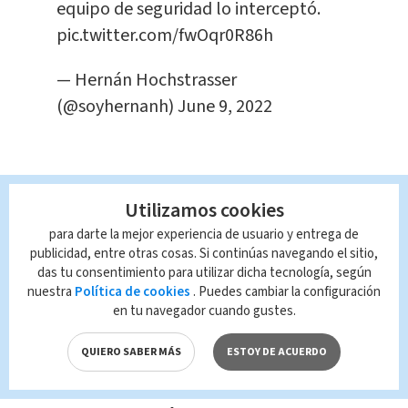
equipo de seguridad lo interceptó.
pic.twitter.com/fwOqr0R86h
— Hernán Hochstrasser
(@soyhernanh)
June 9, 2022
En agosto del 2020, el hombre mostró
Utilizamos cookies
su apoyo público a Britney durante un
para darte la mejor experiencia de usuario y entrega de
publicidad, entre otras cosas. Si continúas navegando el sitio,
mitin del movimiento #FreeBritney
das tu consentimiento para utilizar dicha tecnología, según
que se llevó acabo en la corte de Los
nuestra
Política de cookies
. Puedes cambiar la configuración
Ángeles y ante las cámaras aseguró
en tu navegador cuando gustes.
que seguía en contacto con Spears.
QUIERO SABER MÁS
ESTOY DE ACUERDO
A inicios de este año trascendió que