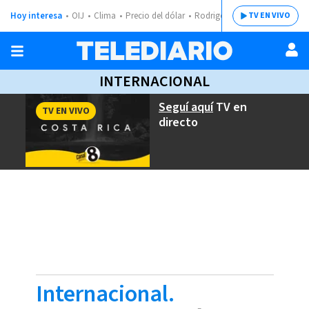
Hoy interesa
OIJ
Clima
Precio del dólar
Rodrigo Chaves
TV EN VIVO
INTERNACIONAL
Seguí aquí
TV en
TV EN VIVO
directo
Internacional.