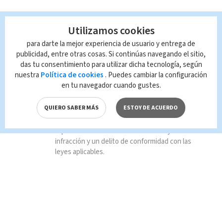
Utilizamos cookies
para darte la mejor experiencia de usuario y entrega de
TAGS RELACIONADOS:
publicidad, entre otras cosas. Si continúas navegando el sitio,
das tu consentimiento para utilizar dicha tecnología, según
Internacional
nuestra
Política de cookies
. Puedes cambiar la configuración
en tu navegador cuando gustes.
Queda prohibida la reproducción total o
QUIERO SABER MÁS
ESTOY DE ACUERDO
parcial del contenido de esta página, mismo
que es propiedad de TELEDIARIO; su
reproducción no autorizada constituye una
infracción y un delito de conformidad con las
leyes aplicables.