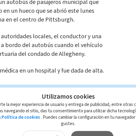
r un autobús de pasajeros municipal que
 en un hueco que se abrió este lunes
na en el centro de Pittsburgh.
 autoridades locales, el conductor y una
n a bordo del autobús cuando el vehículo
ortuaria del condado de Allegheny.
 médica en un hospital y fue dada de alta.
lica, Wendell Hissrich, indicó que el
Utilizamos cookies
 cables de electricidad.
rte la mejor experiencia de usuario y entrega de publicidad, entre otras c
s navegando el sitio, das tu consentimiento para utilizar dicha tecnolog
a
Política de cookies
. Puedes cambiar la configuración en tu navegado
gustes.
eado de fibra óptica y que el daño pudo