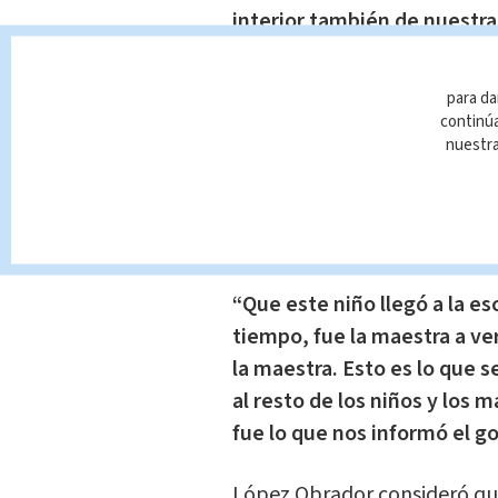
interior también de nuestras
requieren de atención, de o
sucedan”
.
para da
continúa
Desde Ciudad Juárez, el Pre
nuestr
gobernador de Coahuila, Mi
dieron los hechos de acuerdo
momento.
“Que este niño llegó a la es
tiempo, fue la maestra a ver
la maestra. Esto es lo que s
al resto de los niños y los m
fue lo que nos informó el g
López Obrador consideró que