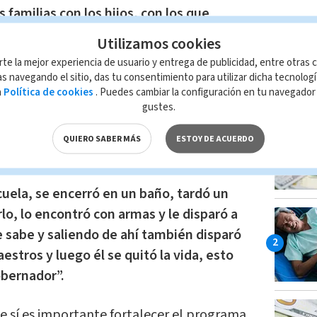
 familias con los hijos, con los que
rientación para que estas cosas no
Utilizamos cookies
rte la mejor experiencia de usuario y entrega de publicidad, entre otras c
s navegando el sitio, das tu consentimiento para utilizar dicha tecnolog
LO MÁ
sidente informó que se comunicó con el
a
Política de cookies
. Puedes cambiar la configuración en tu navegado
gustes.
guel Riquelme quien le narró cómo se
 a la información que se tiene hasta el
QUIERO SABER MÁS
ESTOY DE ACUERDO
cuela, se encerró en un baño, tardó un
lo, lo encontró con armas y le disparó a
e sabe y saliendo de ahí también disparó
aestros y luego él se quitó la vida, esto
obernador”.
 sí es importante fortalecer el programa