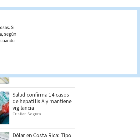
osas. Si
ía, según
S BUSCADO
r cuando
Dólar en Costa Rica: Tipo
de cambio para este
viernes 7 de agosto
Indira Zúñiga
Salud confirma 14 casos
de hepatitis A y mantiene
vigilancia
Cristian Segura
Dólar en Costa Rica: Tipo