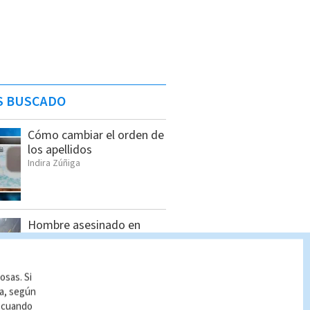
S BUSCADO
Cómo cambiar el orden de
los apellidos
Indira Zúñiga
Hombre asesinado en
Siquirres tenía 34 años;
OIJ identificó a la víctima
Indira Zúñiga
osas. Si
ía, según
r cuando