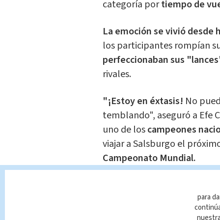
categoría por
tiempo de vue
La emoción se vivió desde 
los participantes rompían s
perfeccionaban sus "lance
rivales.
"¡Estoy en éxtasis!
No puedo
temblando", aseguró a Efe Cr
uno de los
campeones nacio
viajar a Salsburgo el próxim
Campeonato Mundial.
Compactos o alargados, sim
para da
destreza y
habilidad de los
continúa
de su
imaginación
para logr
nuestr