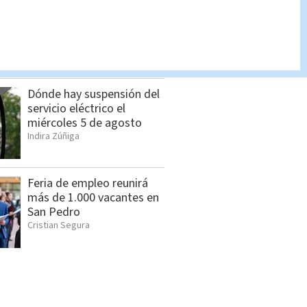
Estos son los 10
detenidos por caso
"Gringo"
Indira Zúñiga
Dónde hay suspensión del
servicio eléctrico el
miércoles 5 de agosto
Indira Zúñiga
Feria de empleo reunirá
más de 1.000 vacantes en
San Pedro
Cristian Segura