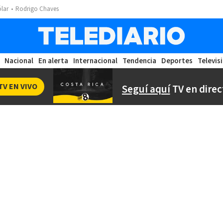
ólar
Rodrigo Chaves
Nacional
En alerta
Internacional
Tendencia
Deportes
Televis
TV EN VIVO
Seguí aquí
TV en direc