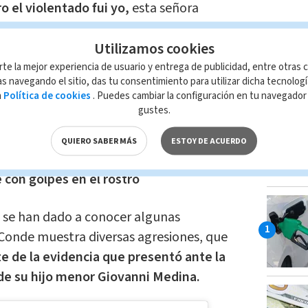
o el violentado fui yo,
esta señora
y visceral y Dios sabe que no miento y los
Utilizamos cookies
que no miento", reveló. "Incluso, me
o hijo llegó a presenciar agresiones
rte la mejor experiencia de usuario y entrega de publicidad, entre otras c
s navegando el sitio, das tu consentimiento para utilizar dicha tecnolog
a
Política de cookies
. Puedes cambiar la configuración en tu navegado
gustes.
"a puño cerrado",
además que él nunca
QUIERO SABER MÁS
ESTOY DE ACUERDO
 era lo que ella quería".
LO MÁ
 con golpes en el rostro
es se han dado a conocer algunas
 Conde muestra diversas agresiones, que
e de la evidencia que presentó ante la
 de su hijo menor Giovanni Medina.