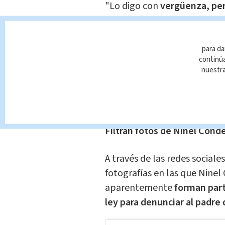
"Lo digo con
vergüenza, per
(Ninel) es muy impulsiva, mu
empleados de la casa saben 
duele decirlo, pero
mi propi
para da
continúa
físicas por parte de Ninel".
nuestr
Recalcó que los golpes eran
llegó a los golpes, pues
"eso
Filtran fotos de Ninel Conde
A través de las redes social
fotografías en las que Ninel
aparentemente
forman part
ley para denunciar al padre