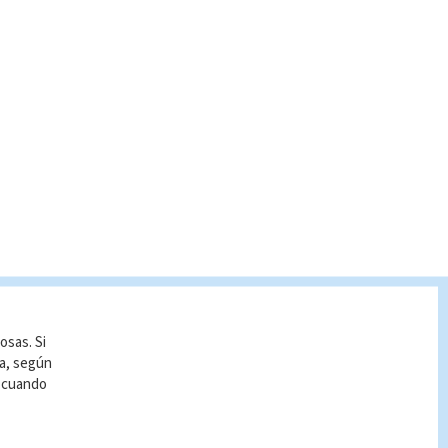
osas. Si
ía, según
r cuando