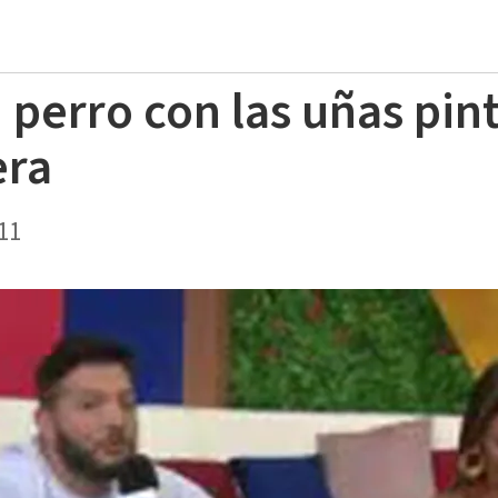
 perro con las uñas pin
era
11