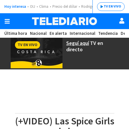
Hoy interesa
OIJ
Clima
Precio del dólar
Rodrigo Chaves
TV EN VIVO
Última hora
Nacional
En alerta
Internacional
Tendencia
Dep
Seguí aquí
TV en
TV EN VIVO
directo
(+VIDEO) Las Spice Girls