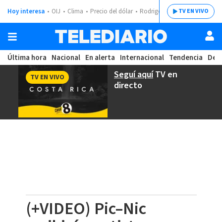
Hoy interesa
OIJ
Clima
Precio del dólar
Rodrigo Chaves
TV EN VIVO
Última hora
Nacional
En alerta
Internacional
Tendencia
Dep
Seguí aquí
TV en
TV EN VIVO
directo
(+VIDEO) Pic–Nic