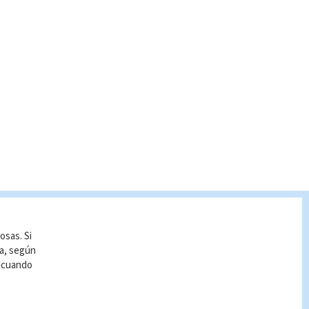
osas. Si
ía, según
r cuando