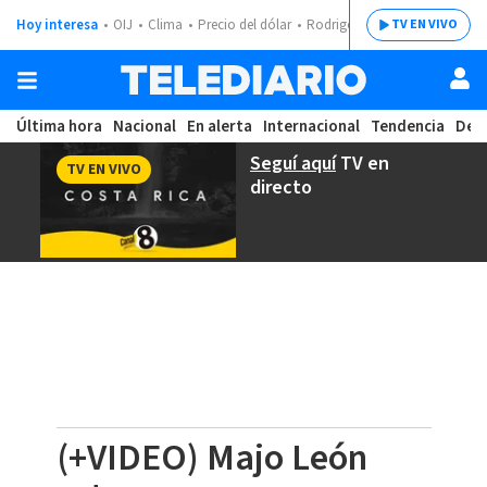
Hoy interesa
OIJ
Clima
Precio del dólar
Rodrigo Chaves
TV EN VIVO
Última hora
Nacional
En alerta
Internacional
Tendencia
Dep
Seguí aquí
TV en
TV EN VIVO
directo
(+VIDEO) Majo León