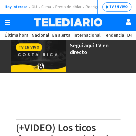
Hoy interesa
OIJ
Clima
Precio del dólar
Rodrigo Chaves
TV EN VIVO
Última hora
Nacional
En alerta
Internacional
Tendencia
Dep
Seguí aquí
TV en
TV EN VIVO
directo
(+VIDEO) Los ticos