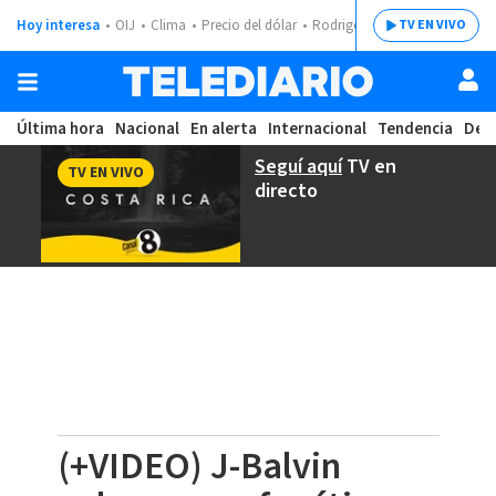
Hoy interesa
OIJ
Clima
Precio del dólar
Rodrigo Chaves
TV EN VIVO
Última hora
Nacional
En alerta
Internacional
Tendencia
Dep
Seguí aquí
TV en
TV EN VIVO
directo
(+VIDEO) J-Balvin