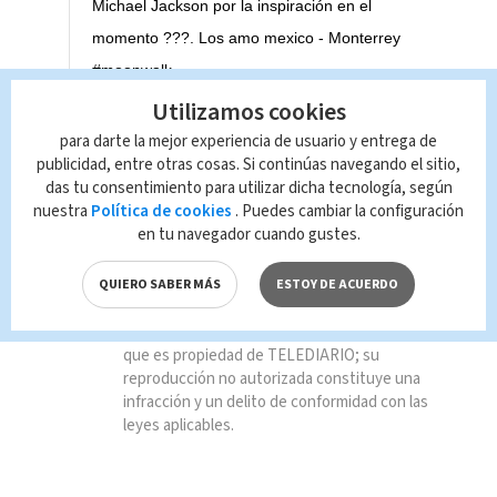
Michael Jackson por la inspiración en el
momento ???. Los amo mexico - Monterrey
#moonwalk
Utilizamos cookies
Una publicación compartida de
J Balvin
(@jbalvin) el
25 A
para darte la mejor experiencia de usuario y entrega de
publicidad, entre otras cosas. Si continúas navegando el sitio,
TAGS RELACIONADOS:
das tu consentimiento para utilizar dicha tecnología, según
nuestra
Política de cookies
. Puedes cambiar la configuración
en tu navegador cuando gustes.
Entretenimiento
#Eséctáculos
QUIERO SABER MÁS
ESTOY DE ACUERDO
Queda prohibida la reproducción total o
parcial del contenido de esta página, mismo
que es propiedad de TELEDIARIO; su
reproducción no autorizada constituye una
infracción y un delito de conformidad con las
leyes aplicables.