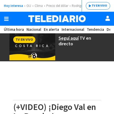
Hoy interesa
OIJ
Clima
Precio del dólar
Rodrigo Chaves
TV EN VIVO
Última hora
Nacional
En alerta
Internacional
Tendencia
Dep
Seguí aquí
TV en
TV EN VIVO
directo
(+VIDEO) ¡Diego Val en