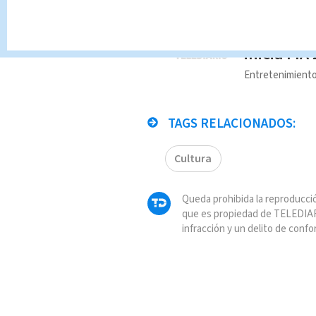
Te Recome
¡Exhibici
inicia FIA
Entretenimient
TAGS RELACIONADOS:
Cultura
Queda prohibida la reproducció
que es propiedad de TELEDIAR
infracción y un delito de confo