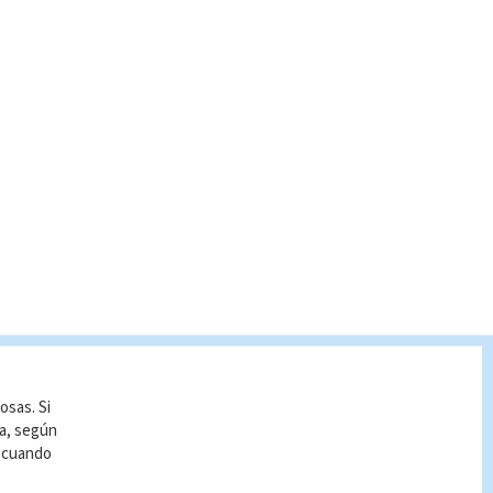
osas. Si
ía, según
r cuando