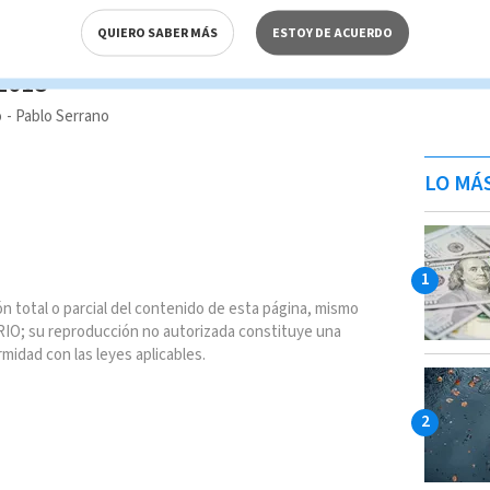
ndamos
QUIERO SABER MÁS
ESTOY DE ACUERDO
ones y conciertos! Este viernes
 2018
o
Pablo Serrano
LO MÁ
n total o parcial del contenido de esta página, mismo
IO; su reproducción no autorizada constituye una
rmidad con las leyes aplicables.