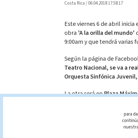
Costa Rica
/
06.04.2018 17:58:17
Este viernes 6 de abril inicia 
obra
'A la orilla del mundo'
9:00am y que tendrá varias fu
Según la página de Facebook 
Teatro Nacional,
se va a rea
Orquesta Sinfónica Juvenil,
La otra será en
Plaza Máximo
de las 5:00 p.m podrás disfru
Bloko del Valle, el espectácul
para da
"Quixote" y su fiel escudero,
continúa
nuestr
colombianos de Aterciopel