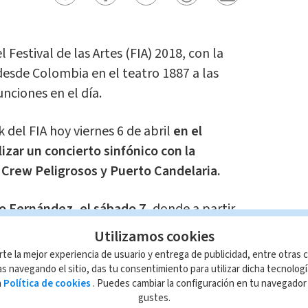
el Festival de las Artes (FIA) 2018, con la
desde Colombia en el teatro 1887 a las
nciones en el día.
del FIA hoy viernes 6 de abril
en el
lizar un concierto sinfónico con la
 Crew Peligrosos y Puerto Candelaria.
 Fernández, el sábado 7,
donde a partir
tar la participación de los españoles de
Utilizamos cookies
o intinerante Delirio, el viaje interior de
rte la mejor experiencia de usuario y entrega de publicidad, entre otras c
 así como el concierto con los
s navegando el sitio, das tu consentimiento para utilizar dicha tecnolog
a
Política de cookies
. Puedes cambiar la configuración en tu navegado
ados.
gustes.