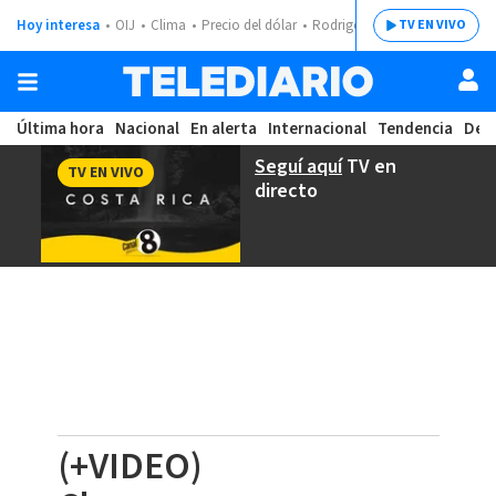
Hoy interesa
OIJ
Clima
Precio del dólar
Rodrigo Chaves
TV EN VIVO
Última hora
Nacional
En alerta
Internacional
Tendencia
Dep
Seguí aquí
TV en
TV EN VIVO
directo
(+VIDEO)