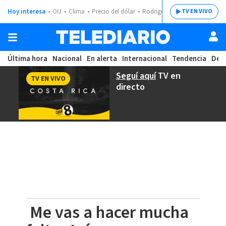
Hoy interesa
OIJ
Clima
Precio del dólar
Rodrigo Chaves
TV EN VIVO
Última hora
Nacional
En alerta
Internacional
Tendencia
Dep
Seguí aquí
TV en
TV EN VIVO
directo
Me vas a hacer mucha