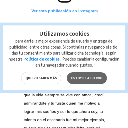
Ver esta publicación en Instagram
Utilizamos cookies
para darte la mejor experiencia de usuario y entrega de
publicidad, entre otras cosas. Si continúas navegando el sitio,
das tu consentimiento para utilizar dicha tecnología, según
Fuiste un gran guerrero luchando hasta el
nuestra
Política de cookies
. Puedes cambiar la configuración
último momento. Para mí es muy complicado
en tu navegador cuando gustes.
dejarte ir, fuiste mi padre en toda la
QUIERO SABER MÁS
ESTOY DE ACUERDO
extensión de la palabra, nunca dejaste de
cuidarme y amarme, gracias por enseñarme
que la vida siempre se vive con amor , crecí
admirándote y tú fuiste quien me motivó a
lograr mis sueños y ser lo que ahora soy, tu
talento en el escenario fue mi mejor ejemplo,
te amo me vas hacer mucha falta, pero sé