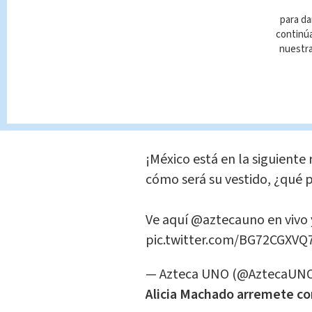
‘Qué grosera Vanessa Claudio
calle’,
‘Siempre es así, inter
para da
continúa
hubieran puesto a Vanessa Cla
nuestr
demás, o se luce o cree que s
‘Ya que se calle. No deja hab
hubieran invitado’
, fueron 
recibió.
¡México está en la siguient
cómo será su vestido, ¿qué 
Ve aquí
@aztecauno
en vivo
pic.twitter.com/BG72CGXVQ
— Azteca UNO (@AztecaUN
Alicia Machado arremete co