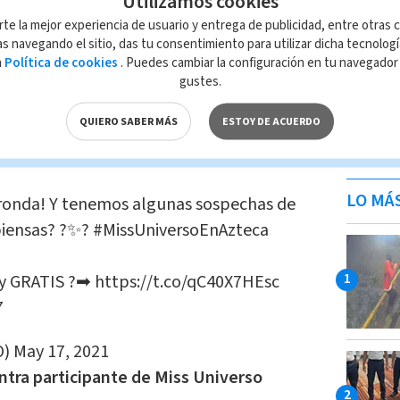
Utilizamos cookies
 interrumpiendo a Alicia, díganle que se
rumpe y si no le hacen caso, grita’
, ‘Mejor
rte la mejor experiencia de usuario y entrega de publicidad, entre otras c
s navegando el sitio, das tu consentimiento para utilizar dicha tecnolog
udio sola. Grita tanto y no deja oír a los
a
Política de cookies
. Puedes cambiar la configuración en tu navegado
igue en el concurso’, ‘Su voz tan chillona’,
gustes.
lar a Alicia Machado. Mejor no la
QUIERO SABER MÁS
ESTOY DE ACUERDO
sólo algunos de los comentarios que
LO MÁ
e ronda! Y tenemos algunas sospechas de
piensas? ?✨?
#MissUniversoEnAzteca
 y GRATIS ?➡
https://t.co/qC40X7HEsc
7
O)
May 17, 2021
ntra participante de Miss Universo