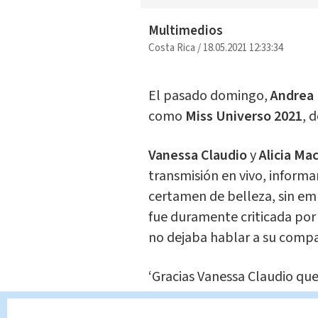
Multimedios
Costa Rica
/
18.05.2021 12:33:34
El pasado domingo,
Andrea
como
Miss Universo 2021
, 
Vanessa Claudio
y
Alicia Ma
transmisión en vivo, informa
certamen de belleza, sin emb
fue duramente criticada por
no dejaba hablar a su comp
‘Gracias Vanessa Claudio que 
‘Cuando hablaba ella, yo di 