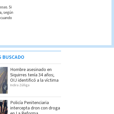
osas. Si
ía, según
r cuando
S BUSCADO
Hombre asesinado en
Siquirres tenía 34 años;
OIJ identificó a la víctima
Indira Zúñiga
Policía Penitenciaria
intercepta dron con droga
en La Reforma