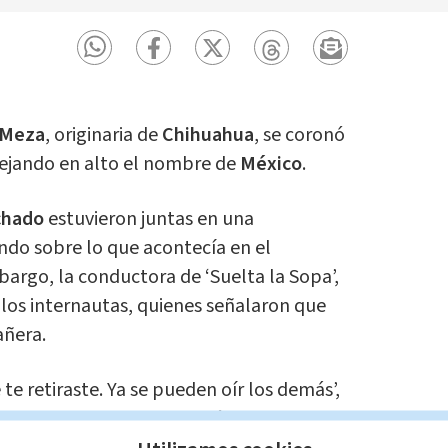
 Meza
, originaria de
Chihuahua
, se coronó
dejando en alto el nombre de
México
.
chado
estuvieron juntas en una
ndo sobre lo que acontecía en el
argo, la conductora de ‘Suelta la Sopa’,
 los internautas, quienes señalaron que
añera.
te retiraste. Ya se pueden oír los demás’,
gracias por el bendito botón de mute’,