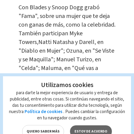
Con Blades y Snoop Dogg grabó
"Fama", sobre una mujer que te deja
con ganas de más, como la celebridad.
También participan Myke
Towers,Natti Natasha y Darell, en
"Diablo en Mujer"; Ozuna, en "Se Viste
y se Maquilla"; Manuel Turizo, en
"Celda"; Maluma, en "Qué vas a
Hacer"; Zion & Lennox, en "Se me
Utilizamos cookies
Olvidó"; Pedro Capó, en "Concierto
para darte la mejor experiencia de usuario y entrega de
Privado"; y Nicky Jam, en "No te
publicidad, entre otras cosas. Si continúas navegando el sitio,
Soltaré", entre otros.
das tu consentimiento para utilizar dicha tecnología, según
nuestra
Política de cookies
. Puedes cambiar la configuración
en tu navegador cuando gustes.
"Me siento muy contento con el disco.
Yo creo que todo el mundo dijo
QUIERO SABER MÁS
ESTOY DE ACUERDO