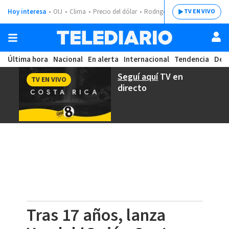
Hoy interesa
OIJ
Clima
Precio del dólar
Rodrigo Chaves
TV EN VIVO
Última hora
Nacional
En alerta
Internacional
Tendencia
Dep
Seguí aquí
TV en
TV EN VIVO
directo
Tras 17 años, lanza