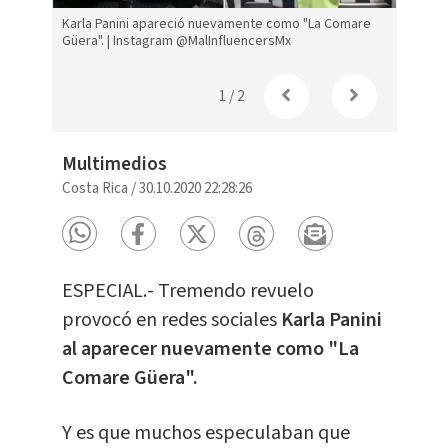
e
Karla Panini apareció nuevamente como "La Comare
Karla 
Güera". | Instagram @MalInfluencersMx
Güera.
1
/
2
Multimedios
Costa Rica
/
30.10.2020 22:28:26
ESPECIAL.- Tremendo revuelo
provocó en redes sociales
Karla Panini
al aparecer nuevamente como "La
Comare Güera".
Y es que muchos especulaban que