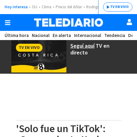
Hoy interesa
OIJ
Clima
Precio del dólar
Rodrigo Chaves
TV EN VIVO
Última hora
Nacional
En alerta
Internacional
Tendencia
Dep
Seguí aquí
TV en
TV EN VIVO
directo
'Solo fue un TikTok':