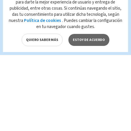
para darte la mejor experiencia de usuario y entrega de
Queda prohibida la reproducción total o
publicidad, entre otras cosas. Si continúas navegando el sitio,
parcial del contenido de esta página, mismo
das tu consentimiento para utilizar dicha tecnología, según
que es propiedad de TELEDIARIO; su
nuestra
Política de cookies
. Puedes cambiar la configuración
reproducción no autorizada constituye una
en tu navegador cuando gustes.
infracción y un delito de conformidad con las
leyes aplicables.
QUIERO SABER MÁS
ESTOY DE ACUERDO