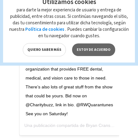
Utilizamos cookies
check us out this Saturday night 8/8 for a
para darte la mejor experiencia de usuario y entrega de
20th anniversary celebration of the show’s
publicidad, entre otras cosas. Si continúas navegando el sitio,
das tu consentimiento para utilizar dicha tecnología, según
premiere. The cast is back!! This time we’re
nuestra
Política de cookies
. Puedes cambiar la configuración
reading the pilot episode on Zoom. The
en tu navegador cuando gustes.
whole thing is the brain child of Linwood
QUIERO SABER MÁS
ESTOY DE ACUERDO
Boomer, our show’s creator, to benefit his
charity @HealingCalifornia, an amazing
organization that provides FREE dental,
medical, and vision care to those in need.
There’s also lots of great stuff from the show
that could be yours. Bid now on
@Charitybuzz, link in bio. @RWQuarantunes
See you on Saturday!
Una publicación compartida de
Bryan Cranston
(@bryancr