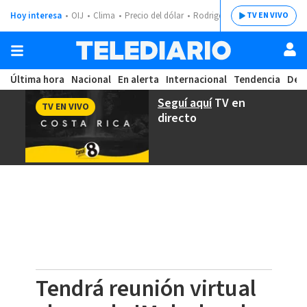
Hoy interesa
OIJ
Clima
Precio del dólar
Rodrigo Chaves
TV EN VIVO
Última hora
Nacional
En alerta
Internacional
Tendencia
Dep
Seguí aquí
TV en
TV EN VIVO
directo
Tendrá reunión virtual