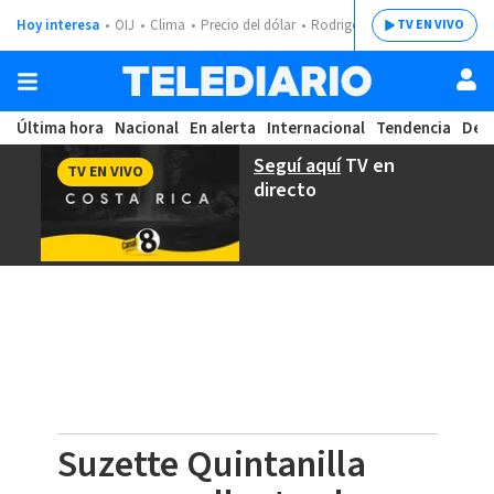
Hoy interesa
OIJ
Clima
Precio del dólar
Rodrigo Chaves
TV EN VIVO
Última hora
Nacional
En alerta
Internacional
Tendencia
Dep
Seguí aquí
TV en
TV EN VIVO
directo
Suzette Quintanilla