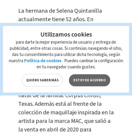
La hermana de Selena Quintanilla
actualmente tiene 52 años. En
1995, creó la Fundación Selena, la cual
Utilizamos cookies
brinda apoyo a niños y niñas con el
para darte la mejor experiencia de usuario y entrega de
objetivo de evitar que dejen la escuela.
publicidad, entre otras cosas. Si continúas navegando el sitio,
das tu consentimiento para utilizar dicha tecnología, según
También está al frente del museo que
nuestra
Política de cookies
. Puedes cambiar la configuración
en tu navegador cuando gustes.
conserva los recuerdos, fotos e
icónicos trajes de Selena; el popular
QUIERO SABER MÁS
ESTOY DE ACUERDO
recinto se encuentra en la ciudad
natal de la familia: Corpus Christi,
Texas. Además está al frente de la
colección de maquillaje inspirada en la
artista para la marca MAC, que salió a
la venta en abril de 2020 para