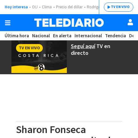
Hoy interesa
OIJ
Clima
Precio del dólar
Rodrigo Chaves
TV EN VIVO
Última hora
Nacional
En alerta
Internacional
Tendencia
Dep
Seguí aquí
TV en
TV EN VIVO
directo
Sharon Fonseca