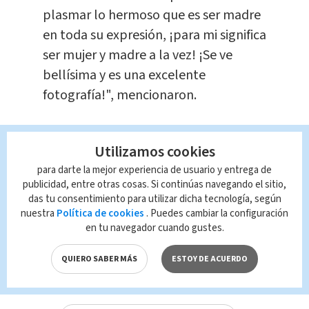
plasmar lo hermoso que es ser madre
en toda su expresión, ¡para mi significa
ser mujer y madre a la vez! ¡Se ve
bellísima y es una excelente
fotografía!", mencionaron.
Hasta este instante ni Sharon ni
Utilizamos cookies
Gianluca han salido a responder los
para darte la mejor experiencia de usuario y entrega de
señalamientos por esta foto, pues
publicidad, entre otras cosas. Si continúas navegando el sitio,
prefieren enfocarse en disfrutar los
das tu consentimiento para utilizar dicha tecnología, según
últimos momentos antes de tener a su
nuestra
Política de cookies
. Puedes cambiar la configuración
en tu navegador cuando gustes.
bebé en brazos.
QUIERO SABER MÁS
ESTOY DE ACUERDO
TAGS RELACIONADOS: