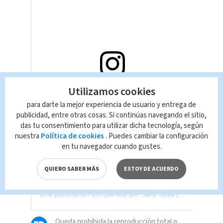
Utilizamos cookies
Ver esta publicación en Instagram
para darte la mejor experiencia de usuario y entrega de
publicidad, entre otras cosas. Si continúas navegando el sitio,
das tu consentimiento para utilizar dicha tecnología, según
nuestra
Política de cookies
. Puedes cambiar la configuración
en tu navegador cuando gustes.
QUIERO SABER MÁS
ESTOY DE ACUERDO
Una publicación compartida por Sara Sosa (@sari_oficial)
Queda prohibida la reproducción total o