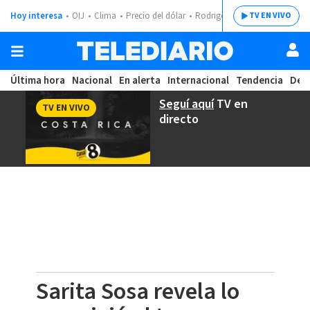
Hoy interesa
OIJ
Clima
Precio del dólar
Rodrigo Chaves
TV EN VIVO
Última hora
Nacional
En alerta
Internacional
Tendencia
Dep
Seguí aquí
TV en
TV EN VIVO
directo
Sarita Sosa revela lo