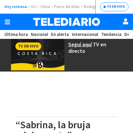
Hoy interesa
OIJ
Clima
Precio del dólar
Rodrigo Chaves
TV EN VIVO
Última hora
Nacional
En alerta
Internacional
Tendencia
Dep
Seguí aquí
TV en
TV EN VIVO
directo
“Sabrina, la bruja