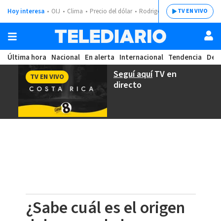
Hoy interesa
OIJ
Clima
Precio del dólar
Rodrigo Chaves
TV EN VIVO
Última hora
Nacional
En alerta
Internacional
Tendencia
Dep
Seguí aquí
TV en
TV EN VIVO
directo
¿Sabe cuál es el origen