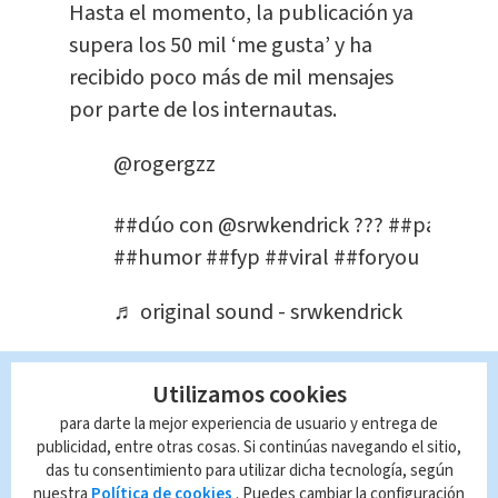
Hasta el momento, la publicación ya
supera los 50 mil ‘me gusta’ y ha
recibido poco más de mil mensajes
por parte de los internautas.
@rogergzz
##dúo
con @srwkendrick ???
##parati
##humor
##fyp
##viral
##foryou
♬ original sound - srwkendrick
Queda prohibida la reproducción total o
Utilizamos cookies
parcial del contenido de esta página, mismo
que es propiedad de TELEDIARIO; su
para darte la mejor experiencia de usuario y entrega de
reproducción no autorizada constituye una
publicidad, entre otras cosas. Si continúas navegando el sitio,
infracción y un delito de conformidad con las
das tu consentimiento para utilizar dicha tecnología, según
leyes aplicables.
nuestra
Política de cookies
. Puedes cambiar la configuración