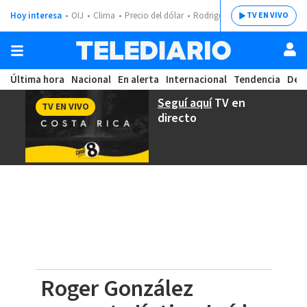
Hoy interesa
OIJ
Clima
Precio del dólar
Rodrigo Chaves
TV EN VIVO
Última hora
Nacional
En alerta
Internacional
Tendencia
Dep
Seguí aquí
TV en
TV EN VIVO
directo
Roger González