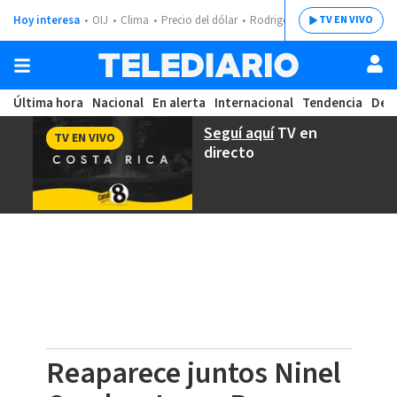
Hoy interesa
OIJ
Clima
Precio del dólar
Rodrigo Chaves
TV EN VIVO
Última hora
Nacional
En alerta
Internacional
Tendencia
Dep
Seguí aquí
TV en
TV EN VIVO
directo
Reaparece juntos Ninel