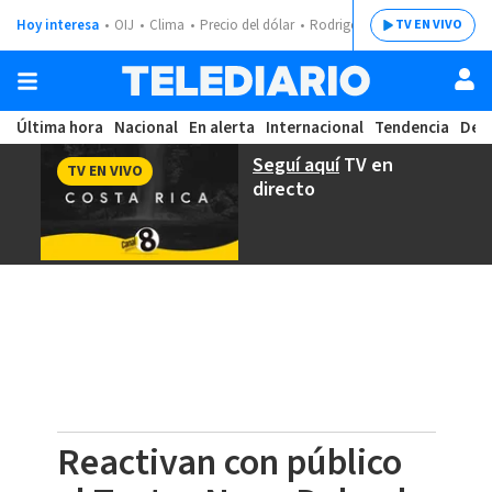
Hoy interesa
OIJ
Clima
Precio del dólar
Rodrigo Chaves
TV EN VIVO
Última hora
Nacional
En alerta
Internacional
Tendencia
Dep
Seguí aquí
TV en
TV EN VIVO
directo
Reactivan con público