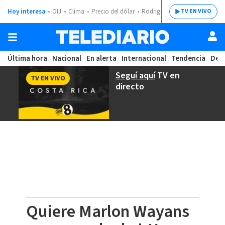
Hoy interesa
OIJ
Clima
Precio del dólar
Rodrigo Chaves
TV EN VIVO
Última hora
Nacional
En alerta
Internacional
Tendencia
Dep
Seguí aquí
TV en
TV EN VIVO
directo
Quiere Marlon Wayans