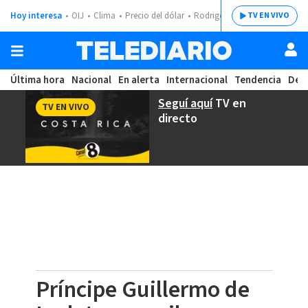
Hoy interesa
OIJ
Clima
Precio del dólar
Rodrigo Chaves
TV EN VIVO
Última hora
Nacional
En alerta
Internacional
Tendencia
Dep
Seguí aquí
TV en
TV EN VIVO
directo
Príncipe Guillermo de