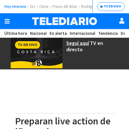
Hoy interesa
OIJ
Clima
Precio del dólar
Rodrigo Chaves
TV EN VIVO
Última hora
Nacional
En alerta
Internacional
Tendencia
Dep
Seguí aquí
TV en
TV EN VIVO
directo
Preparan live action de