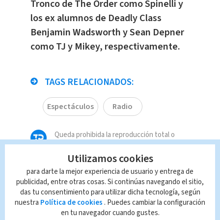
Tronco de The Order como Spinelli y
los ex alumnos de Deadly Class
Benjamin Wadsworth y Sean Depner
como TJ y Mikey, respectivamente.
TAGS RELACIONADOS:
Espectáculos
Radio
Queda prohibida la reproducción total o
parcial del contenido de esta página, mismo
que es propiedad de TELEDIARIO; su
Utilizamos cookies
reproducción no autorizada constituye una
para darte la mejor experiencia de usuario y entrega de
infracción y un delito de conformidad con las
publicidad, entre otras cosas. Si continúas navegando el sitio,
leyes aplicables.
das tu consentimiento para utilizar dicha tecnología, según
nuestra
Política de cookies
. Puedes cambiar la configuración
en tu navegador cuando gustes.