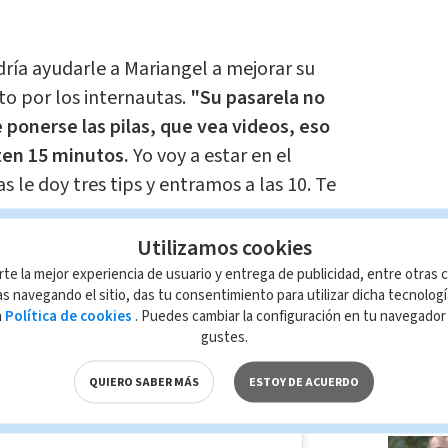
ría ayudarle a Mariangel a mejorar su
sto por los internautas.
"Su pasarela no
e ponerse las pilas, que vea videos, eso
ten 15 minutos.
Yo voy a estar en el
las le doy tres tips y entramos a las 10. Te
Utilizamos cookies
LO MÁ
rte la mejor experiencia de usuario y entrega de publicidad, entre otras c
s navegando el sitio, das tu consentimiento para utilizar dicha tecnolog
a
Política de cookies
. Puedes cambiar la configuración en tu navegado
gustes.
QUIERO SABER MÁS
ESTOY DE ACUERDO