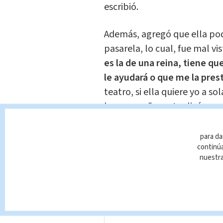
escribió.
Además, agregó que ella pod
pasarela, lo cual, fue mal vi
es la de una reina, tiene qu
le ayudará o que me la pres
teatro, si ella quiere yo a so
lo aseguro", puntualizó.
para da
continúa
nuestr