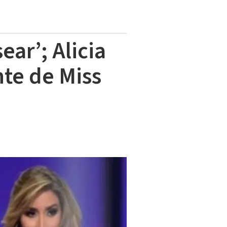
ar’; Alicia
te de Miss