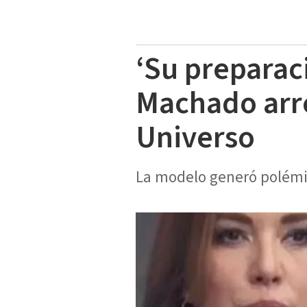
‘Su preparac
Machado arre
Universo
La modelo generó polémic