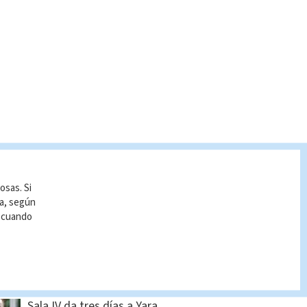
S BUSCADO
osas. Si
ía, según
Hombre asesinado en
r cuando
Siquirres tenía 34 años;
OIJ identificó a la víctima
Indira Zúñiga
Sala IV da tres días a Yara