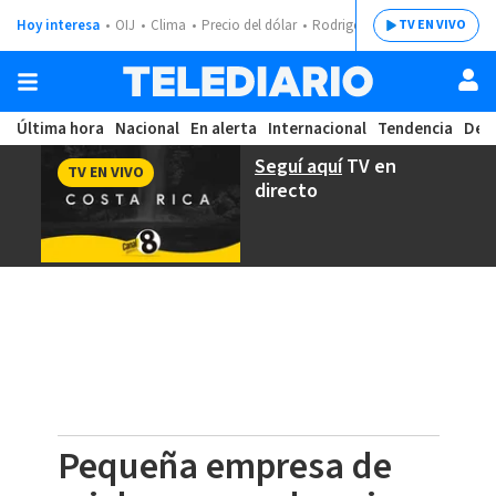
Hoy interesa
OIJ
Clima
Precio del dólar
Rodrigo Chaves
TV EN VIVO
Última hora
Nacional
En alerta
Internacional
Tendencia
Dep
Seguí aquí
TV en
TV EN VIVO
directo
Pequeña empresa de