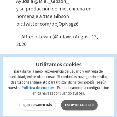
Ayuda a
@Miel_Gibson_
y su producción de miel chilena en
homenaje a
#MelGibson
pic.twitter.com/bbjOpNsgz6
— Alfredo Lewin (@alfaxis)
August 13,
2020
Por el momento, la emprendedora ha
Utilizamos cookies
recibido la ayuda de varios expertos en
para darte la mejor experiencia de usuario y entrega de
publicidad a través de las mismas
publicidad, entre otras cosas. Si continúas navegando el sitio,
redes sociales, los cuales ya trabajan
das tu consentimiento para utilizar dicha tecnología, según
nuestra
Política de cookies
. Puedes cambiar la configuración
para crear la nueva imagen sin la cara
en tu navegador cuando gustes.
de Mel.
QUIERO SABER MÁS
ESTOY DE ACUERDO
Tras todo este escenario, Yohana