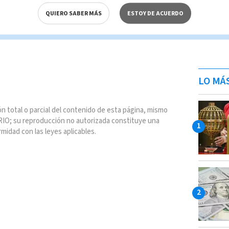
cía se operó
QUIERO SABER MÁS
ESTOY DE ACUERDO
o
Redacción
LO MÁ
n total o parcial del contenido de esta página, mismo
IO; su reproducción no autorizada constituye una
rmidad con las leyes aplicables.