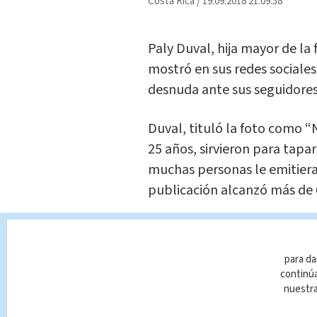
Costa Rica
/
19.09.2018 21:09:58
Paly Duval, hija mayor de la
mostró en sus redes social
desnuda ante sus seguidores
Duval, tituló la foto como “
25 años, sirvieron para tapa
muchas personas le emitieran
publicación alcanzó más de 
Paly, no es la primera vez 
estas publicaciones ya tiene
para da
continúa
Te Recome
nuestr
(+FOTOS) 