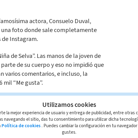
 famosísima actora, Consuelo Duval,
es una foto donde sale completamente
 de Instagram.
Niña de Selva”. Las manos de la joven de
r parte de su cuerpo y eso no impidió que
 varios comentarios, e incluso, la
6 mil “Me gusta”.
que presume fotos como esta, pues con
Utilizamos cookies
 131 mil seguidores.
rte la mejor experiencia de usuario y entrega de publicidad, entre otras c
s navegando el sitio, das tu consentimiento para utilizar dicha tecnolog
ndamos
a
Política de cookies
. Puedes cambiar la configuración en tu navegado
Fuerte recompensa para saber si
gustes.