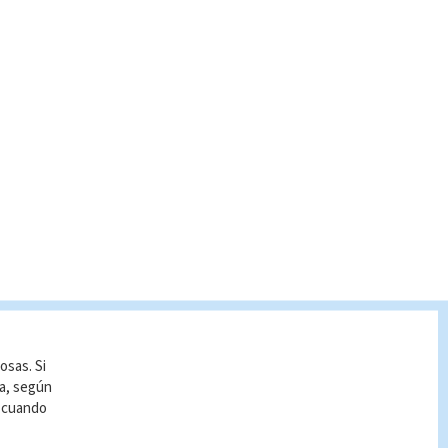
osas. Si
ía, según
r cuando