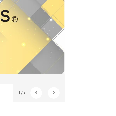
1
/
2
Foto: Archivo