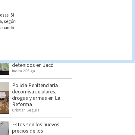
Allanamientos en Limón:
Estos son los detenidos
osas. Si
por el OIJ
ía, según
Indira Zúñiga
r cuando
Seis sospechosos
vinculados con estructura
de alias “Diablo” son
detenidos en Jacó
Indira Zúñiga
Policía Penitenciaria
decomisa celulares,
drogas y armas en La
Reforma
Cristian Segura
Estos son los nuevos
precios de los