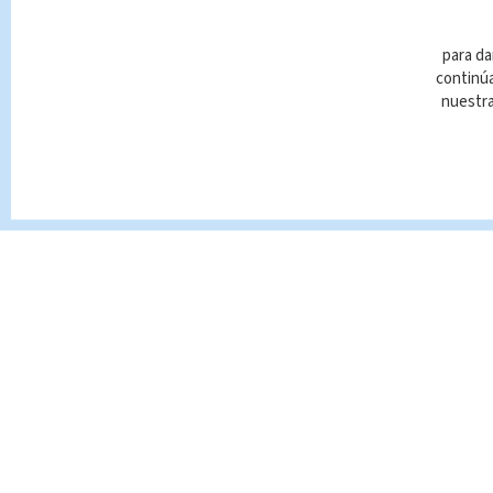
para da
continúa
nuestr