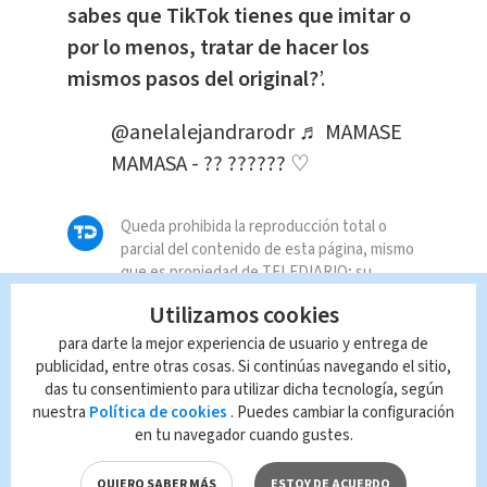
sabes que TikTok tienes que imitar o
por lo menos, tratar de hacer los
mismos pasos del original?
’.
@anelalejandrarodr
♬ MAMASE
MAMASA - ?? ?????? ♡︎
Queda prohibida la reproducción total o
parcial del contenido de esta página, mismo
que es propiedad de TELEDIARIO; su
reproducción no autorizada constituye una
Utilizamos cookies
infracción y un delito de conformidad con las
leyes aplicables.
para darte la mejor experiencia de usuario y entrega de
publicidad, entre otras cosas. Si continúas navegando el sitio,
das tu consentimiento para utilizar dicha tecnología, según
nuestra
Política de cookies
. Puedes cambiar la configuración
en tu navegador cuando gustes.
QUIERO SABER MÁS
ESTOY DE ACUERDO