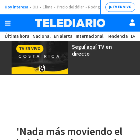
Hoy interesa
OIJ
Clima
Precio del dólar
Rodrigo Chaves
TV EN VIVO
Última hora
Nacional
En alerta
Internacional
Tendencia
Dep
Seguí aquí
TV en
TV EN VIVO
directo
'Nada más moviendo el