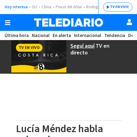
Hoy interesa
OIJ
Clima
Precio del dólar
Rodrigo Chaves
TV EN VIVO
Última hora
Nacional
En alerta
Internacional
Tendencia
Dep
Seguí aquí
TV en
TV EN VIVO
directo
Lucía Méndez habla