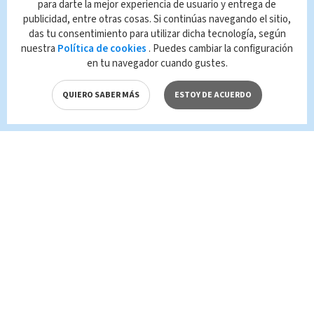
para darte la mejor experiencia de usuario y entrega de
publicidad, entre otras cosas. Si continúas navegando el sitio,
Queda prohibida la reproducción total o
das tu consentimiento para utilizar dicha tecnología, según
parcial del contenido de esta página, mismo
nuestra
Política de cookies
. Puedes cambiar la configuración
que es propiedad de TELEDIARIO; su
en tu navegador cuando gustes.
reproducción no autorizada constituye una
infracción y un delito de conformidad con las
QUIERO SABER MÁS
ESTOY DE ACUERDO
leyes aplicables.