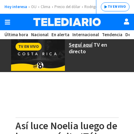
Hoy interesa
OIJ
Clima
Precio del dólar
Rodrigo Chaves
TV EN VIVO
Última hora
Nacional
En alerta
Internacional
Tendencia
Dep
Seguí aquí
TV en
TV EN VIVO
directo
Así luce Noelia luego de