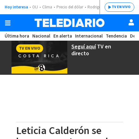
Hoy interesa
OIJ
Clima
Precio del dólar
Rodrigo Chaves
TV EN VIVO
Última hora
Nacional
En alerta
Internacional
Tendencia
Dep
Seguí aquí
TV en
TV EN VIVO
directo
Leticia Calderón se