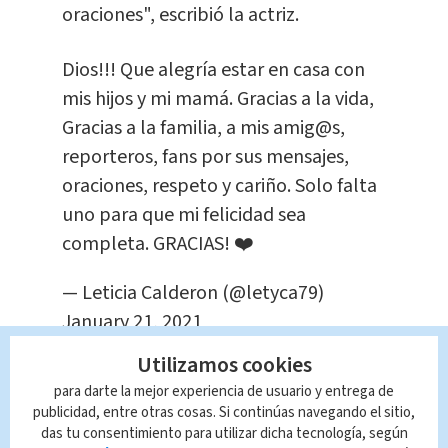
oraciones", escribió la actriz.
Dios!!! Que alegría estar en casa con
mis hijos y mi mamá. Gracias a la vida,
Gracias a la familia, a mis amig@s,
reporteros, fans por sus mensajes,
oraciones, respeto y cariño. Solo falta
uno para que mi felicidad sea
completa. GRACIAS! ❤️
— Leticia Calderon (@letyca79)
January 21, 2021
Utilizamos cookies
Queda prohibida la reproducción total o
parcial del contenido de esta página, mismo
para darte la mejor experiencia de usuario y entrega de
que es propiedad de TELEDIARIO; su
publicidad, entre otras cosas. Si continúas navegando el sitio,
reproducción no autorizada constituye una
das tu consentimiento para utilizar dicha tecnología, según
infracción y un delito de conformidad con las