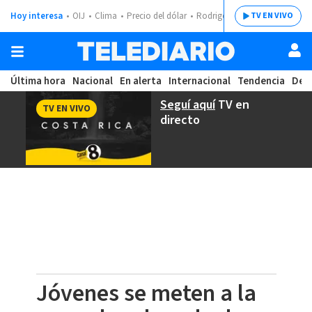
Hoy interesa
OIJ
Clima
Precio del dólar
Rodrigo Chaves
TV EN VIVO
Última hora
Nacional
En alerta
Internacional
Tendencia
Dep
Seguí aquí
TV en
TV EN VIVO
directo
Jóvenes se meten a la